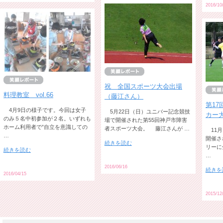
2016/10
祝 全国スポーツ大会出場
料理教室 vol.66
（藤江さん）
第1
4月9日の様子です。今回は女子
5月22日（日）ユニバー記念競技
カー
のみ５名中初参加が２名。いずれも
場で開催された第55回神戸市障害
ホーム利用者で”自立を意識しての
者スポーツ大会。 藤江さんが …
11月
…
開催さ
続きを読む
リーに
続きを読む
…
2016/06/16
続きを
2016/04/15
2015/12