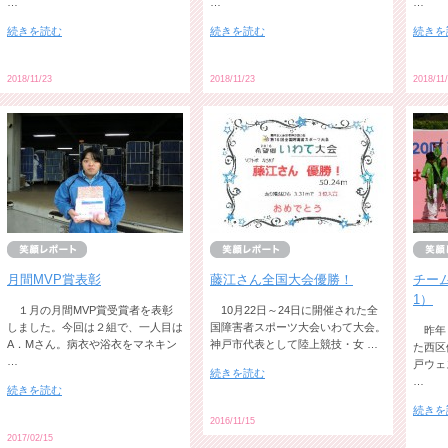
…
…
…
続きを読む
続きを読む
続きを
2018/11/23
2018/11/23
2018/11
月間MVP賞表彰
藤江さん全国大会優勝！
チー
1）
１月の月間MVP賞受賞者を表彰
10月22日～24日に開催された全
しました。今回は２組で、一人目は
国障害者スポーツ大会いわて大会。
昨年
A．Mさん。病衣や浴衣をマネキン
神戸市代表として陸上競技・女 …
た西区
…
戸ウェ
続きを読む
…
続きを読む
続きを
2016/11/15
2017/02/15