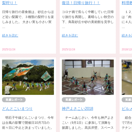
梨狩り！
復活！日帰り旅行！！
料理教
日帰り旅行の昼食後は、砂丘からほ
コロナ禍で長らく中断していた日帰
１２
ど近い梨園で、３種類の梨狩りを楽
り旅行を再開し、素晴らしい秋空の
は「肉
しみました。 大きい実も小さい実
下、鳥取砂丘や砂の美術館を見学し
に４人
…
…
…
続きを読む
続きを読む
続きを
2025/11/24
2025/11/24
2018/12
どんとこいまつり
神戸よさこい2018
ビル
明石子午線どんこいまつり、今年
チームあじさい、今年も神戸よさ
総合
は台風の影響で開催日10月7日の
こい（9月1日）に参加して演舞を
で7月
前々日に中止と決まっていました。
披露しました。高浜岸壁、スペース
テナン