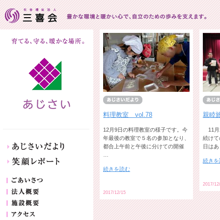
料理教室 vol.78
親睦
12月9日の料理教室の様子です。今
11月
年最後の教室で５名の参加となり、
続けて
あじさいだより
都合上午前と午後に分けての開催
日はあ
…
続きを
笑顔レポート
続きを読む
ごあいさつ
2017/12
法人概要
2017/12/15
施設概要
アクセス